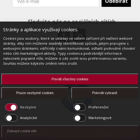
Sledujte nás na sociálních sítích
Stránky a aplikace využívají cookies.
Cookies jsou soubory, které se ukládají ve vašem zařízení při načtení webové
stránky, díky nim můžeme snadněji identifikovat způsob, jakým pracujete s
webovými stránkami, vstřícněji s vámi komunikovat, odhalit podvodné chování
nebo cílit marketingové aktivity. Typy cookies a podrobnější informace
Certifikáty kvality
naleznete popsané níže, můžete si zde zvolit svou preferovanou variantu.
Souhlas můžete kdykoliv změnit nebo zrušit.
Povolit všechny cookies
Pouze nezbytné cookies
Potvrdit vybrané
Nezbytné
Preferenční
Analytické
Marketingové
Zobrazit cookie info
2026 © EUROstand s.r.o.