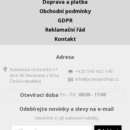
Doprava a platba
Obchodní podmínky
GDPR
Reklamační řád
Kontakt
Adresa
Bohunická cesta 843/17
+420 543 422 140
664 48 Moravany u Brna
info@proexposhop.cz
Česká republika
Otevírací doba
Po - Pá :
08:00 - 17:00
Odebírejte novinky a slevy na e-mail
Nenechte si ujít exkluzivní nabídky