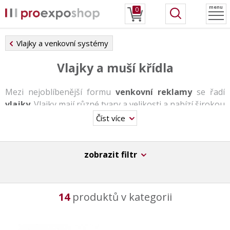
menu
0
Vlajky a venkovní systémy
Vlajky a muší křídla
Mezi nejoblíbenější formu
venkovní reklamy
se řadí
vlajky
. Vlajky mají různé tvary a velikosti a nabízí širokou
nabídku podstav. Způsob ukotvení vyhovuje všem
Číst více
podmínkám.
Vlajky jsou snadno přenosné a jejich sestavení zabere
zobrazit filtr
stěží pár minut.
14
produktů v kategorii