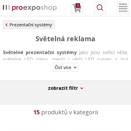
menu
0
Prezentační systémy
Světelná reklama
Světelné prezentační systémy
jako jsou svítící věže,
světelné LED stěny, menší i větší LED panely a jiná
zařízení.
Číst více
Instalace těchto systémů je velmi jednoduchá, což Vám
zaručí
rychlý a efektivní způsob reklamy
.
zobrazit filtr
Všechny tyto systémy jsou prosvíceny kvalitními LED
světelnými zdroji.
15
produktů v kategorii
Díky
moderním LED technologiím
Vám naše systémy
umožní zvýraznit vaši značku přesně tak, jak
potřebujete. Světelné reklamě se meze nekladou. V