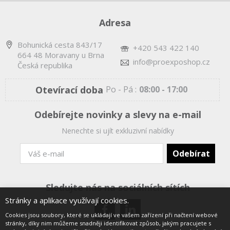
Adresa
Bohunická cesta 843/17
+420 543 422 140
664 48 Moravany u Brna
info@proexposhop.cz
Česká republika
Otevírací doba
Po - Pá :
08:00 - 17:00
Odebírejte novinky a slevy na e-mail
Nenechte si ujít exkluzivní nabídky
Sledujte nás na sociálních sítích
Stránky a aplikace využívají cookies.
Cookies jsou soubory, které se ukládají ve vašem zařízení při načtení webové
stránky, díky nim můžeme snadněji identifikovat způsob, jakým pracujete s