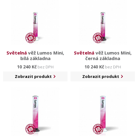
případě zájmu o výrobu na klíč nás neváhejte
kontaktovat.
Světelná
věž Lumos Mini,
Světelná
věž Lumos Mini,
bílá základna
černá základna
10 240 Kč
10 240 Kč
bez DPH
bez DPH
Zobrazit produkt
Zobrazit produkt