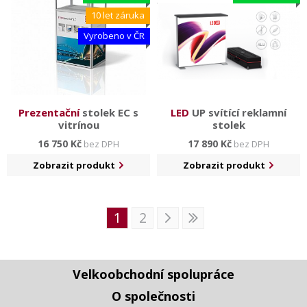
10 let záruka
Vyrobeno v ČR
Prezentační
stolek EC s
LED
UP svítící reklamní
vitrínou
stolek
16 750 Kč
17 890 Kč
bez DPH
bez DPH
Zobrazit produkt
Zobrazit produkt
1
2
Velkoobchodní spolupráce
O společnosti