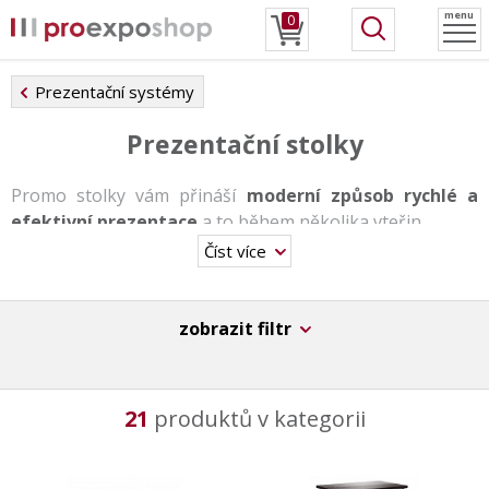
menu
0
Prezentační systémy
Prezentační stolky
Promo stolky vám přináší
moderní způsob rychlé a
efektivní prezentace
a to během několika vteřin.
Číst více
Stolky se řadí mezi
nejoblíbenější prezentační
systémy
. Lze je využít samostatně nebo jako doplněk
výstavních stánků. Slouží k jednoduché reklamní
zobrazit filtr
propagaci. Hodí se pro jakékoliv prezentační akce na
výstavách, v obchodních, kulturních a turistických
centrech, ve vzdělávacích institutech a na veletrzích.
21
produktů v kategorii
Lze vybírat z různých typů konstrukcí stolků
dle charakteru využití. Všechny stolky jsou
snadno
složitelné, skladné a vhodné pro častý přenos
. Díky