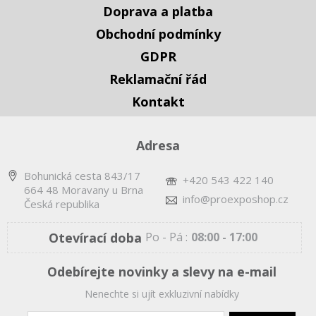
Doprava a platba
Obchodní podmínky
GDPR
Reklamační řád
Kontakt
Adresa
Bohunická cesta 843/17
+420 543 422 140
664 48 Moravany u Brna
info@proexposhop.cz
Česká republika
Otevírací doba
Po - Pá :
08:00 - 17:00
Odebírejte novinky a slevy na e-mail
Nenechte si ujít exkluzivní nabídky