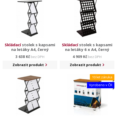
kvalitním materiálům jsou spolehlivé a stabilní. Najdete
zde prezentační stolky
hliníkové, plastové,
pop-up a
textilní.
Skládací
stolek s kapsami
Skládací
stolek s kapsami
na letáky A4, černý
na letáky 6 x A4, černý
3 638 Kč
4 909 Kč
bez DPH
bez DPH
Zobrazit produkt
Zobrazit produkt
10 let záruka
Vyrobeno v ČR