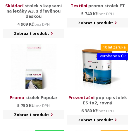
Skládací
stolek s kapsami
Textilní
promo stolek ET
na letáky A3, s dřevěnou
5 740 Kč
bez DPH
deskou
Zobrazit produkt
4 909 Kč
bez DPH
Zobrazit produkt
10 let záruka
Vyrobeno v ČR
Promo
stolek Popular
Prezentační
pop-up stolek
ES 1x2, rovný
5 750 Kč
bez DPH
6 380 Kč
bez DPH
Zobrazit produkt
Zobrazit produkt