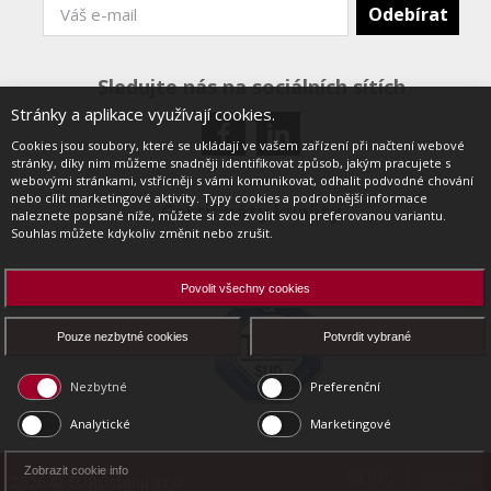
Sledujte nás na sociálních sítích
Stránky a aplikace využívají cookies.
Cookies jsou soubory, které se ukládají ve vašem zařízení při načtení webové
stránky, díky nim můžeme snadněji identifikovat způsob, jakým pracujete s
webovými stránkami, vstřícněji s vámi komunikovat, odhalit podvodné chování
nebo cílit marketingové aktivity. Typy cookies a podrobnější informace
Certifikáty kvality
naleznete popsané níže, můžete si zde zvolit svou preferovanou variantu.
Souhlas můžete kdykoliv změnit nebo zrušit.
Povolit všechny cookies
Pouze nezbytné cookies
Potvrdit vybrané
Nezbytné
Preferenční
Analytické
Marketingové
Zobrazit cookie info
2026 © EUROstand s.r.o.