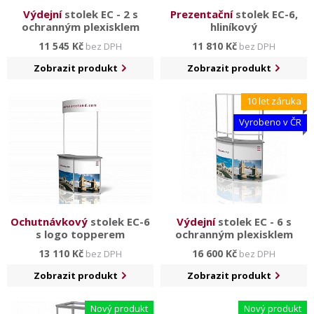
Výdejní
stolek EC - 2 s
Prezentační
stolek EC-6,
ochranným plexisklem
hliníkový
11 545 Kč
11 810 Kč
bez DPH
bez DPH
Zobrazit produkt
Zobrazit produkt
10 let záruka
Vyrobeno v ČR
Ochutnávkový
stolek EC-6
Výdejní
stolek EC - 6 s
s logo topperem
ochranným plexisklem
13 110 Kč
16 600 Kč
bez DPH
bez DPH
Zobrazit produkt
Zobrazit produkt
Nový produkt
Nový produkt