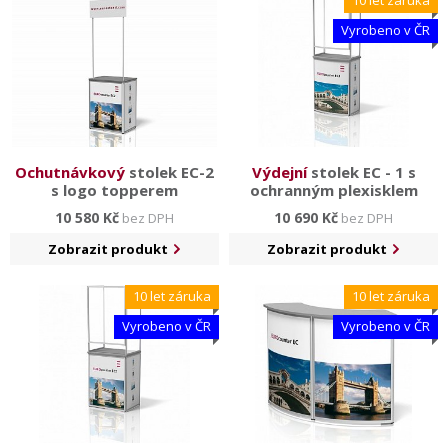
10 let záruka
Vyrobeno v ČR
Ochutnávkový
stolek EC-2
Výdejní
stolek EC - 1 s
s logo topperem
ochranným plexisklem
10 580 Kč
10 690 Kč
bez DPH
bez DPH
Zobrazit produkt
Zobrazit produkt
10 let záruka
10 let záruka
Vyrobeno v ČR
Vyrobeno v ČR