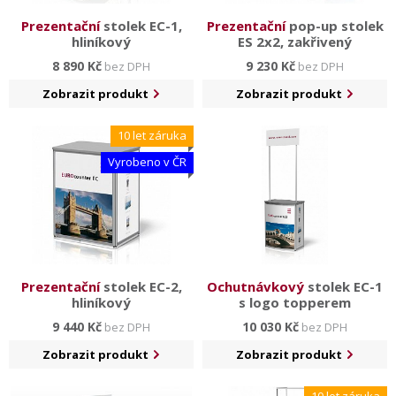
Prezentační
stolek EC-1,
Prezentační
pop-up stolek
hliníkový
ES 2x2, zakřivený
8 890 Kč
9 230 Kč
bez DPH
bez DPH
Zobrazit produkt
Zobrazit produkt
10 let záruka
Vyrobeno v ČR
Prezentační
stolek EC-2,
Ochutnávkový
stolek EC-1
hliníkový
s logo topperem
9 440 Kč
10 030 Kč
bez DPH
bez DPH
Zobrazit produkt
Zobrazit produkt