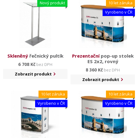
Nový produkt
10 let záruka
Vyrobeno v ČR
Skleněný
řečnický pultík
Prezentační
pop-up stolek
ES 2x2, rovný
6 708 Kč
bez DPH
8 360 Kč
bez DPH
Zobrazit produkt
Zobrazit produkt
10 let záruka
10 let záruka
Vyrobeno v ČR
Vyrobeno v ČR