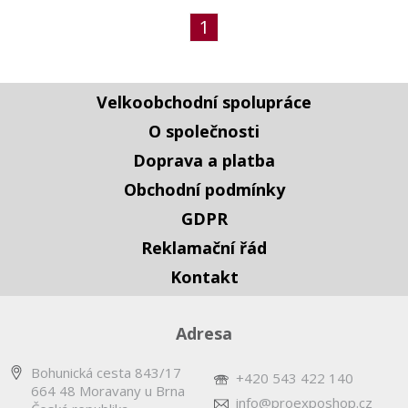
1
Velkoobchodní spolupráce
O společnosti
Doprava a platba
Obchodní podmínky
GDPR
Reklamační řád
Kontakt
Adresa
Bohunická cesta 843/17
+420 543 422 140
664 48 Moravany u Brna
info@proexposhop.cz