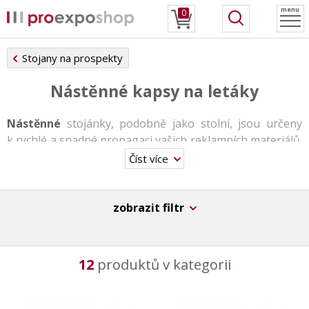
menu
0
Stojany na prospekty
Nástěnné kapsy na letáky
Nástěnné
stojánky, podobně jako stolní, jsou určeny
k rychlé a snadné propagaci vašich reklamních materiálů.
Stojánky jsou tvořeny transparentními kapsami formátu
Číst více
A4, A5 a A6/DL a lze je různě kombinovat. Jednou
možností využití jsou
jednoduché
či
kaskádové
stojany,
které se skládají z max. 4 kapes nad sebou. Druhou
zobrazit filtr
možností je flexibilní
nástěnkový systém
, který lze
vytvořit z nástěnných lišt či panelu z eloxovaného
hliníku. Tento systém vyniká zejména tím, že Vám
12
produktů v kategorii
umožní vlastní rozložení kapes ve všech dostupných
formátech.