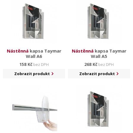
Všechny stojánky jsou
určeny k montáži
na zeď a jsou
dodávány společně se sadou na uchycení.
Obecně se nástěnné stojánky využívají nejvíce
v kancelářských prostorách, ve školách, v hotelech či
turistických a informačních centrech.
Nástěnná
kapsa Taymar
Nástěnná
kapsa Taymar
Wall A6
Wall A5
158 Kč
268 Kč
bez DPH
bez DPH
Zobrazit produkt
Zobrazit produkt