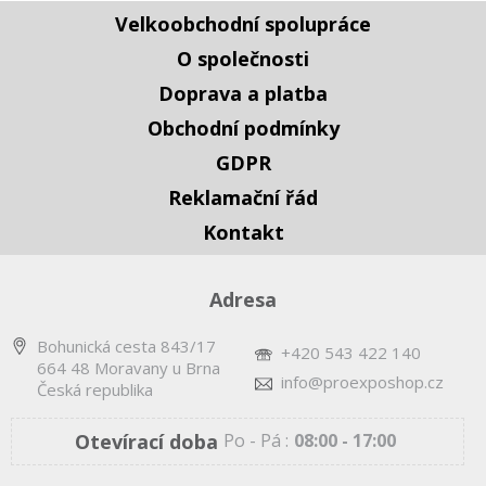
Velkoobchodní spolupráce
O společnosti
Doprava a platba
Obchodní podmínky
GDPR
Reklamační řád
Kontakt
Adresa
Bohunická cesta 843/17
+420 543 422 140
664 48 Moravany u Brna
info@proexposhop.cz
Česká republika
Otevírací doba
Po - Pá :
08:00 - 17:00