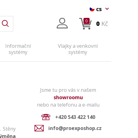
cs
0
0
Kč
Informační
Vlajky a venkovní
systémy
systémy
Jsme tu pro vás v našem
showroomu
nebo na telefonu a e-mailu
+420 543 422 140
info@proexposhop.cz
. Stěny
ýměna