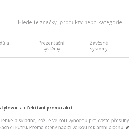
dů a
Prezentační
Závěsné
n
systémy
systémy
 stylovou a efektivní promo akci
.
u lehké a skladné, což je velkou výhodou pro časté přesuny
ách či kufru. Promo stěny nabízí velkou reklamní plochu,
v