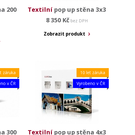
a 200
Textilní
pop up stěna 3x3
8 350 Kč
bez DPH
Zobrazit produkt
et záruka
10 let záruka
eno v ČR
Vyrobeno v ČR
a 300
Textilní
pop up stěna 4x3