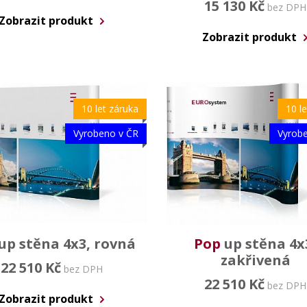
15 130 Kč
bez DPH
Zobrazit produkt
Zobrazit produkt
10 let záruka
10 l
Vyrobeno v ČR
Vyrob
up stěna 4x3, rovná
Pop
up stěna 4x
zakřivená
22 510 Kč
bez DPH
22 510 Kč
bez DPH
Zobrazit produkt