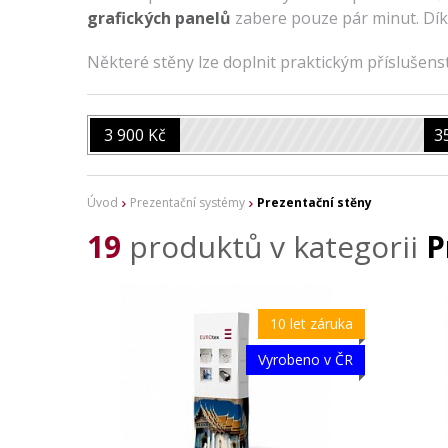
grafických panelů
zabere pouze pár minut. Dík
Některé stěny lze doplnit praktickým příslušen
3 900 Kč
3
Úvod
Prezentační systémy
Prezentační stěny
19
produktů v kategorii
P
10 let záruka
Vyrobeno v ČR