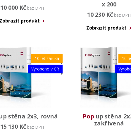
x 200
10 000 Kč
bez DPH
10 230 Kč
bez DPH
Zobrazit produkt
Zobrazit produkt
10 let záruka
10 l
Vyrobeno v ČR
Vyrob
up stěna 2x3, rovná
Pop
up stěna 2x
zakřivená
15 130 Kč
bez DPH