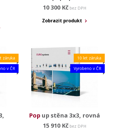
10 300 Kč
bez DPH
Zobrazit produkt
et záruka
10 let záruka
eno v ČR
Vyrobeno v ČR
3,
Pop
up stěna 3x3, rovná
15 910 Kč
bez DPH