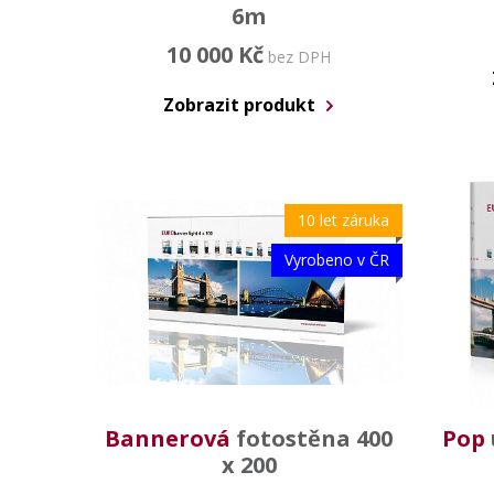
6m
10 000 Kč
bez DPH
Zobrazit produkt
10 let záruka
Vyrobeno v ČR
Bannerová
fotostěna 400
Pop
x 200