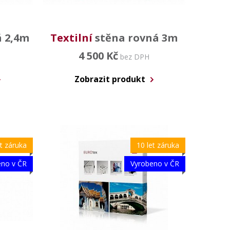
á 2,4m
Textilní
stěna rovná 3m
4 500 Kč
bez DPH
Zobrazit produkt
et záruka
10 let záruka
eno v ČR
Vyrobeno v ČR