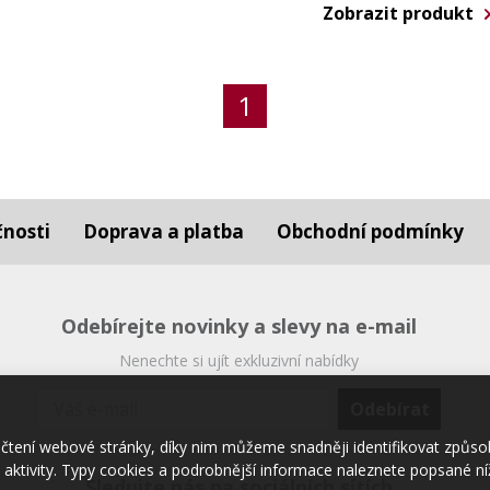
Zobrazit produkt
1
čnosti
Doprava a platba
Obchodní podmínky
Odebírejte novinky a slevy na e-mail
Nenechte si ujít exkluzivní nabídky
načtení webové stránky, díky nim můžeme snadněji identifikovat způso
aktivity. Typy cookies a podrobnější informace naleznete popsané níž
Sledujte nás na sociálních sítích