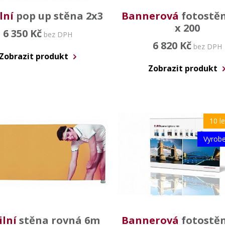
lní
pop up stěna 2x3
Bannerová
fotostěn
x 200
6 350 Kč
bez DPH
6 820 Kč
bez DPH
Zobrazit produkt
Zobrazit produkt
10 l
Vyrob
ilní
stěna rovná 6m
Bannerová
fotostěn