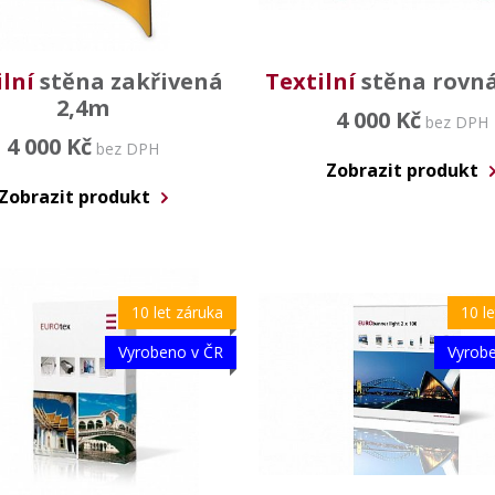
lní
stěna zakřivená
Textilní
stěna rovn
2,4m
4 000 Kč
bez DPH
4 000 Kč
bez DPH
Zobrazit produkt
Zobrazit produkt
10 let záruka
10 l
Vyrobeno v ČR
Vyrob