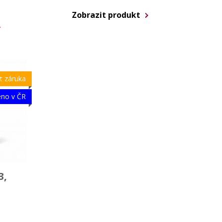
Zobrazit produkt
et záruka
eno v ČR
3,