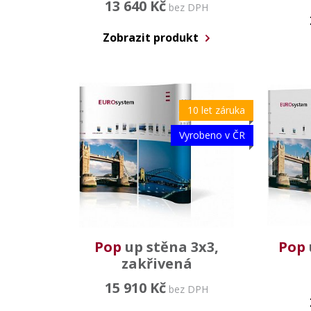
13 640 Kč
bez DPH
Zobrazit produkt
10 let záruka
Vyrobeno v ČR
Pop
up stěna 3x3,
Pop
zakřivená
15 910 Kč
bez DPH