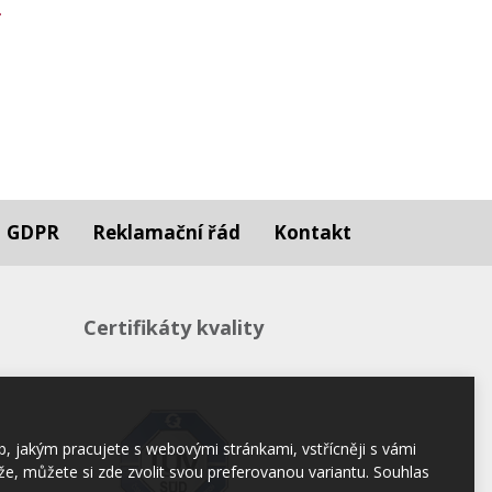
GDPR
Reklamační řád
Kontakt
Certifikáty kvality
b, jakým pracujete s webovými stránkami, vstřícněji s vámi
e, můžete si zde zvolit svou preferovanou variantu. Souhlas