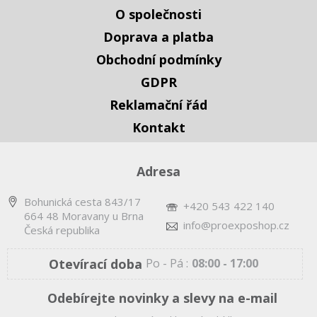
O společnosti
Doprava a platba
Obchodní podmínky
GDPR
Reklamační řád
Kontakt
Adresa
Bohunická cesta 843/17
+420 543 422 140
664 48 Moravany u Brna
info@proexposhop.cz
Česká republika
Otevírací doba
Po - Pá :
08:00 - 17:00
Odebírejte novinky a slevy na e-mail