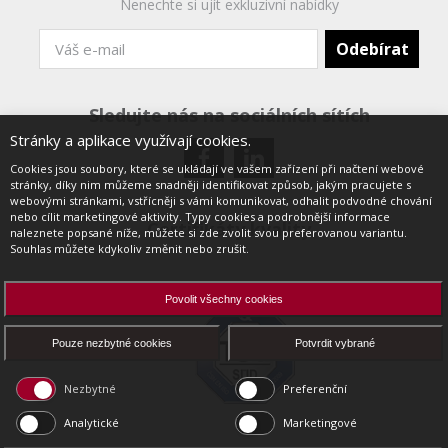
Nenechte si ujít exkluzivní nabídky
Sledujte nás na sociálních sítích
Stránky a aplikace využívají cookies.
Cookies jsou soubory, které se ukládají ve vašem zařízení při načtení webové
stránky, díky nim můžeme snadněji identifikovat způsob, jakým pracujete s
webovými stránkami, vstřícněji s vámi komunikovat, odhalit podvodné chování
nebo cílit marketingové aktivity. Typy cookies a podrobnější informace
Certifikáty kvality
naleznete popsané níže, můžete si zde zvolit svou preferovanou variantu.
Souhlas můžete kdykoliv změnit nebo zrušit.
Povolit všechny cookies
Pouze nezbytné cookies
Potvrdit vybrané
Nezbytné
Preferenční
Analytické
Marketingové