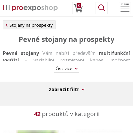
menu
0
Stojany na prospekty
Pevné stojany na prospekty
Pevné stojany
Vám nabízí především
multifunkční
využití
– variabilní rozmístění kapes, možnost
kombinovat jednotlivé formáty, střídání kapes se
Číst více
zaklapávacími rámy či poličkami a jinými pořadači.
Stojany se vyrábí v jednostranné i v oboustranné
variantě, některé disponují otočnou podstavou, jiné zase
zobrazit filtr
nabízí podsvícení. Stojany jsou díky hliníkovým
základnám velmi stabilní a snesou tedy i větší zátěž.
42
produktů v kategorii
Stojany sice nejsou vhodné pro každodenní přesuny, za
to
disponují velkou odolností, stabilitou a
originálním designem.