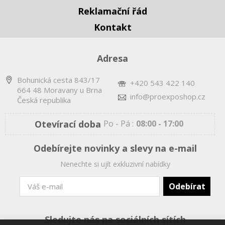
Reklamační řád
Kontakt
Adresa
Bohunická cesta 843/17
+420 543 422 140
664 48 Moravany u Brna
info@proexposhop.cz
Česká republika
Otevírací doba
Po - Pá :
08:00 - 17:00
Odebírejte novinky a slevy na e-mail
Nenechte si ujít exkluzivní nabídky
Sledujte nás na sociálních sítích