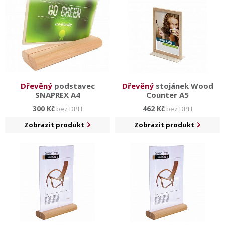
Prostor pro jejich využití najdete např. v informačních
centrech, na recepcích, v hotelech a restauracích či
obchodních centrech.
Dřevěný
podstavec
Dřevěný
stojánek Wood
SNAPREX A4
Counter A5
300 Kč
462 Kč
bez DPH
bez DPH
Zobrazit produkt
Zobrazit produkt