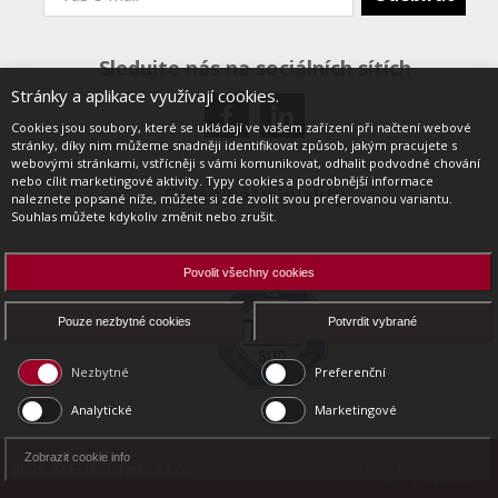
Sledujte nás na sociálních sítích
Stránky a aplikace využívají cookies.
Cookies jsou soubory, které se ukládají ve vašem zařízení při načtení webové
stránky, díky nim můžeme snadněji identifikovat způsob, jakým pracujete s
webovými stránkami, vstřícněji s vámi komunikovat, odhalit podvodné chování
nebo cílit marketingové aktivity. Typy cookies a podrobnější informace
Certifikáty kvality
naleznete popsané níže, můžete si zde zvolit svou preferovanou variantu.
Souhlas můžete kdykoliv změnit nebo zrušit.
Povolit všechny cookies
Pouze nezbytné cookies
Potvrdit vybrané
Nezbytné
Preferenční
Analytické
Marketingové
Zobrazit cookie info
2026 © EUROstand s.r.o.