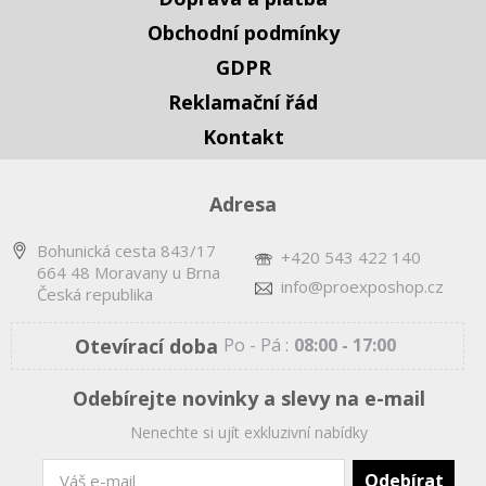
Obchodní podmínky
GDPR
Reklamační řád
Kontakt
Adresa
Bohunická cesta 843/17
+420 543 422 140
664 48 Moravany u Brna
info@proexposhop.cz
Česká republika
Otevírací doba
Po - Pá :
08:00 - 17:00
Odebírejte novinky a slevy na e-mail
Nenechte si ujít exkluzivní nabídky