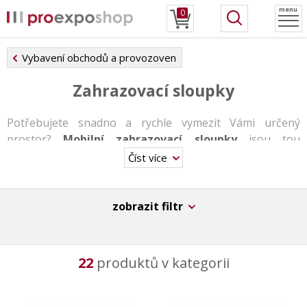
menu
0
Vybavení obchodů a provozoven
Zahrazovací sloupky
Potřebujete snadno a rychle vymezit Vámi určený
prostor?
Mobilní zahrazovací sloupky
jsou tou
správnou volbou. Tento systém spolehlivě vymezí a
Číst více
rozčlení prostor tak, jak potřebujete.
Sloupky slouží nejen k
nasměrování davu
, ale také
zobrazit filtr
jako
zahrazení prostoru
na úřadech, letištích,
kulturních akcích, výstavách apod.
Každý sloupek disponuje pleteným lanem či ocelovým
22
produktů v kategorii
lankem v délce 1 až 2 m. Sloupky jsou dostupné
v různých výškách a barevných provedeních.