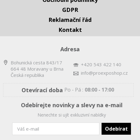
GDPR
Reklamační řád
Kontakt
Adresa
Bohunická cesta 843/17
+420 543 422 140
664 48 Moravany u Brna
info@proexposhop.cz
Česká republika
Otevírací doba
Po - Pá :
08:00 - 17:00
Odebírejte novinky a slevy na e-mail
Nenechte si ujít exkluzivní nabídky