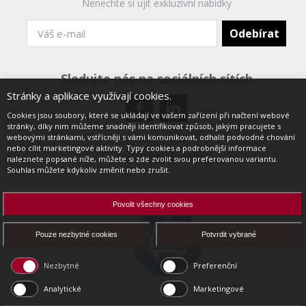
Nenechte si ujít exkluzivní nabídky
Sledujte nás na sociálních sítích
Stránky a aplikace využívají cookies.
Cookies jsou soubory, které se ukládají ve vašem zařízení při načtení webové
stránky, díky nim můžeme snadněji identifikovat způsob, jakým pracujete s
webovými stránkami, vstřícněji s vámi komunikovat, odhalit podvodné chování
nebo cílit marketingové aktivity. Typy cookies a podrobnější informace
Certifikáty kvality
naleznete popsané níže, můžete si zde zvolit svou preferovanou variantu.
Souhlas můžete kdykoliv změnit nebo zrušit.
Povolit všechny cookies
Pouze nezbytné cookies
Potvrdit vybrané
Nezbytné
Preferenční
Analytické
Marketingové