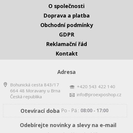
O společnosti
Doprava a platba
Obchodní podmínky
GDPR
Reklamační řád
Kontakt
Adresa
Bohunická cesta 843/17
+420 543 422 140
664 48 Moravany u Brna
info@proexposhop.cz
Česká republika
Otevírací doba
Po - Pá :
08:00 - 17:00
Odebírejte novinky a slevy na e-mail