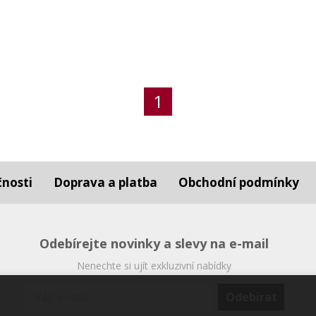
1
čnosti
Doprava a platba
Obchodní podmínky
Odebírejte novinky a slevy na e-mail
Nenechte si ujít exkluzivní nabídky