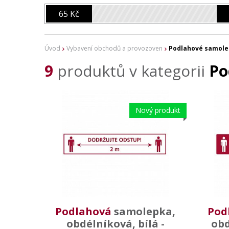
65 Kč
Úvod
Vybavení obchodů a provozoven
Podlahové samole
9
produktů v kategorii
Po
Nový produkt
Podlahová
samolepka,
Pod
obdélníková, bílá -
obd