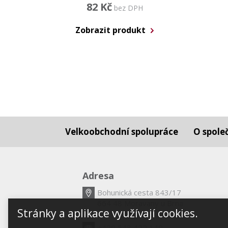
82 Kč
bez DPH
Zobrazit produkt
Velkoobchodní spolupráce
O spole
Adresa
Bohunická cesta 843/17
664 48 Moravany u Brna
Stránky a aplikace využívají cookies.
Česká republika
+420 543 422 140