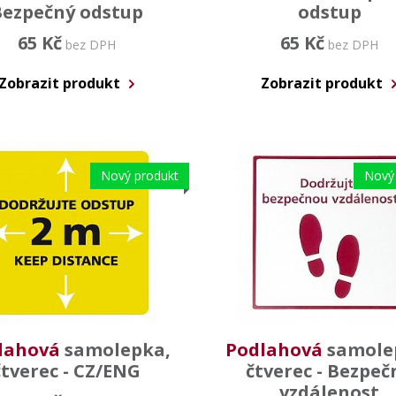
Bezpečný odstup
odstup
65 Kč
65 Kč
bez DPH
bez DPH
Zobrazit produkt
Zobrazit produkt
Nový produkt
Nový
lahová
samolepka,
Podlahová
samole
čtverec - CZ/ENG
čtverec - Bezpeč
vzdálenost