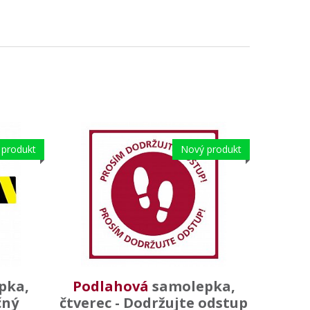
 produkt
Nový produkt
pka,
Podlahová
samolepka,
čný
čtverec - Dodržujte odstup