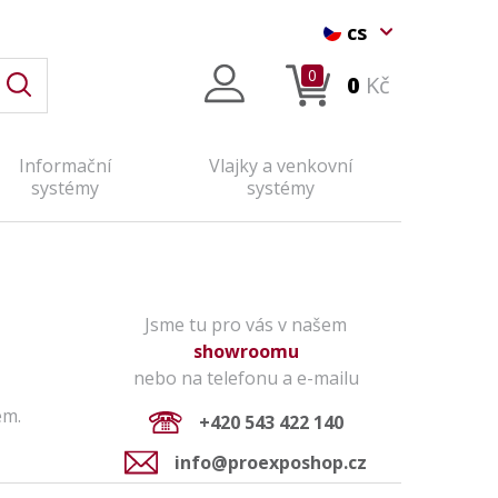
cs
0
0
Kč
Informační
Vlajky a venkovní
systémy
systémy
Jsme tu pro vás v našem
showroomu
nebo na telefonu a e-mailu
em.
+420 543 422 140
info@proexposhop.cz