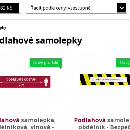
82 Kč
Řadit podle ceny: vzestupně
pky
dlahové samolepky
Nový produkt
Nový
lahová
samolepka,
Podlahová
samole
élníková, vínová -
obdélník - Bezpe