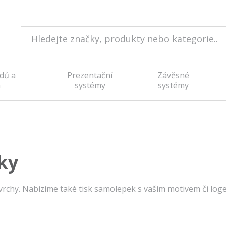
dů a
Prezentační
Závěsné
n
systémy
systémy
ky
rchy. Nabízíme také tisk samolepek s vaším motivem či log