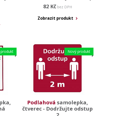
82 Kč
bez DPH
Zobrazit produkt
 produkt
Nový produkt
pka,
Podlahová
samolepka,
ná
čtverec - Dodržujte odstup
2