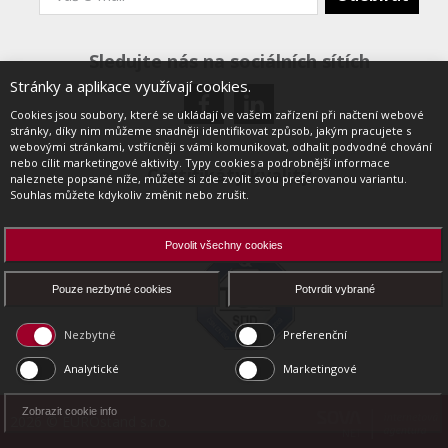
Sledujte nás na sociálních sítích
Stránky a aplikace využívají cookies.
Cookies jsou soubory, které se ukládají ve vašem zařízení při načtení webové
stránky, díky nim můžeme snadněji identifikovat způsob, jakým pracujete s
webovými stránkami, vstřícněji s vámi komunikovat, odhalit podvodné chování
nebo cílit marketingové aktivity. Typy cookies a podrobnější informace
Certifikáty kvality
naleznete popsané níže, můžete si zde zvolit svou preferovanou variantu.
Souhlas můžete kdykoliv změnit nebo zrušit.
Povolit všechny cookies
Pouze nezbytné cookies
Potvrdit vybrané
Nezbytné
Preferenční
Analytické
Marketingové
Zobrazit cookie info
2026 © EUROstand s.r.o.