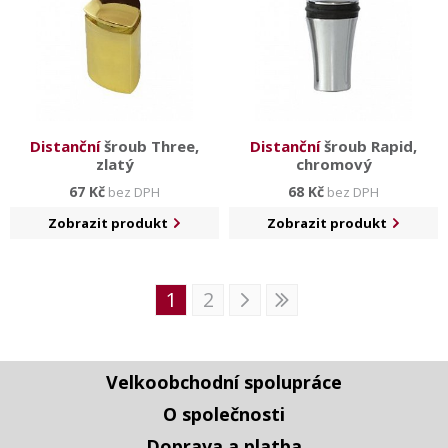
Distanční
šroub Three,
Distanční
šroub Rapid,
zlatý
chromový
67 Kč
68 Kč
bez DPH
bez DPH
Zobrazit produkt
Zobrazit produkt
1
2
Velkoobchodní spolupráce
O společnosti
Doprava a platba