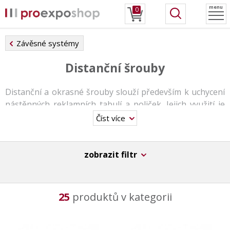
menu
0
Závěsné systémy
Distanční šrouby
Distanční a okrasné šrouby slouží především k uchycení
nástěnných reklamních tabulí a poliček. Jejich využití je
vhodné zejména do kanceláří, obchodů, galerií, škol,
Číst více
infocenter apod.
Šrouby jsou
dostupné v mnoha provedeních
. Můžete
zobrazit filtr
vybírat z různých velikostí, dle vašich představ si lze
vybrat z mnoha barev a v neposlední řadě se nabízí zcela
originální design a vysoká kvalita.
25
produktů v kategorii