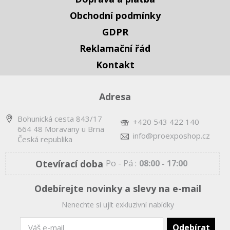
Obchodní podmínky
GDPR
Reklamační řád
Kontakt
Adresa
Bohunická cesta 843/17
+420 543 422 140
664 48 Moravany u Brna
info@proexposhop.cz
Česká republika
Otevírací doba
Po - Pá :
08:00 - 17:00
Odebírejte novinky a slevy na e-mail
Nenechte si ujít exkluzivní nabídky